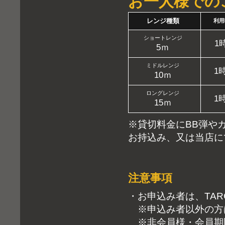
お一人様での
レンジ種類
利用
ショートレンジ
1
5ｍ
ミドルレンジ
1
10ｍ
ロングレンジ
1
15ｍ
※貸切料金にBB弾や
お持込み、又は当店に
注意事項
・お申込み者は、TAR
※申込み者以外の方
※非会員様・会員期