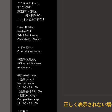
ＴＡＲＧＥＴ－１
〒101-0021
東京都千代田区
外神田2-9-3
ユニオンビル工新B1F
Union Building
Koshin B1F
2-9-3 Sotokanda,
Chiyoda-ku, Tokyo
＜年中無休＞
Open all year round.
※臨時休業あり
※Shop might close
temporary.
平日Week days
・通常レンジ
Normal range
13：00～19：30
（最終受付 19：00）
・競技系レンジ
Competitive range
19：00～22：00
正しく表示されない場
土日祝日