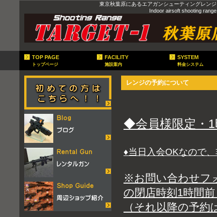
東京秋葉原にあるエアガンシューティングレンジ（
Indoor airsoft shooting ra
TOP PAGE
FACILITY
SYSTEM
トップページ
施設案内
料金システム
レンジの予約について
◆会員様限定・
♦当日入会OKなので
※お問い合わせフ
の閉店時刻1時間
（それ以降の予約