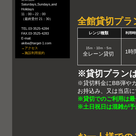
Saturdays,Sundays,and
Holidays
11：00～22：00
全館貸切プラ
（最終受付 21：30）
TEL.03-3525-4284
レンジ種類
利用時
FAX.03-3525-4283
E-mail.
akiba@target-1.com
→アクセス
15ｍ・10ｍ・5ｍ
1時
→施設利用規約
全レーン貸切
※貸切プラン
※貸切料金にBB弾や
お持込み、又は当店に
※貸切でのご利用は最
※土日祝日は混雑が予